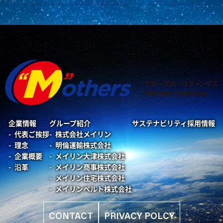
企業情報
グループ紹介
サステナビリティ
採用情報
代表ご挨拶
株式会社メイリン
理念
明倫運輸株式会社
企業概要
メイリン大津株式会社
沿革
メイリン商事株式会社
メイリン住宅株式会社
メイリンベルト株式会社
CONTACT
PRIVACY POLCY